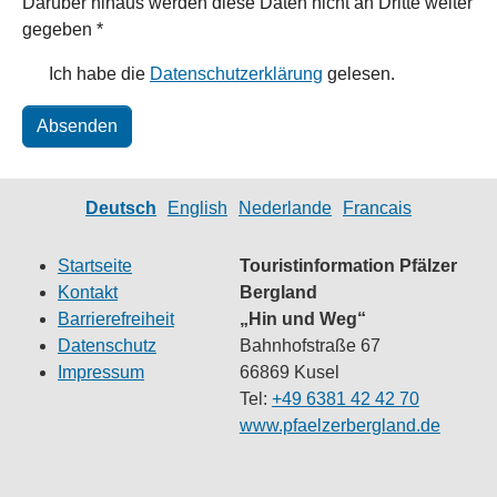
Darüber hinaus werden diese Daten nicht an Dritte weiter
gegeben
*
Ich habe die
Datenschutzerklärung
gelesen.
Absenden
Deutsch
English
Nederlande
Francais
Startseite
Touristinformation Pfälzer
Kontakt
Bergland
Barrierefreiheit
„Hin und Weg“
Datenschutz
Bahnhofstraße 67
Impressum
66869 Kusel
Tel:
+49 6381 42 42 70
www.pfaelzerbergland.de